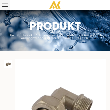
Produkt
Heim
/
Produkt
/
Passend zu
/
Winkelstück aus Messing mit
Außengewinde und Nickel für Rohr ART AK7530